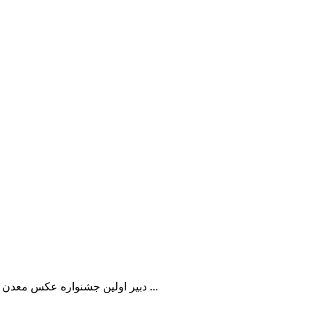
دبیر اولین جشنواره عکس معدن مهلت ثبت نام و ارسال عکس را پایان روز 15 دیماه 1402 اعلام کرد و ...