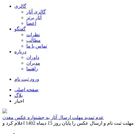
گالری
گالری آثار
آثار برتر
اعضا
گفتگو
نظرات
مطالب
تماس با ما
درباره
داوران
مدیران
راهنما
ورود
ثبت نام
صفحه اصلی
بلاگ
اخبار
عدم تمدید مهلت ارسال آثار به جشنواره عکس معدن