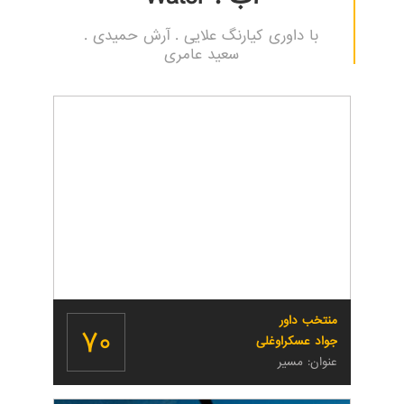
با داوری کیارنگ علایی . آرش حمیدی .
سعید عامری
منتخب داور
۷۰
جواد عسکراوغلی
عنوان: مسیر