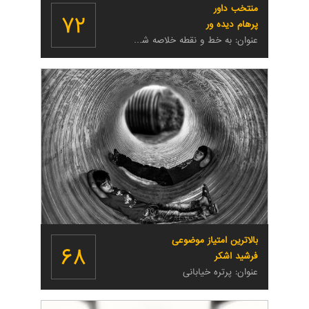
منتخب داور
۷۲
پرهام دیده ور
عنوان: به خط و نقطه خلاصه شد زمین به وقت بارش برف
بالاترین امتیاز موضوعی
۶۸
فرشید اشکر
عنوان: پرتره خیابانی