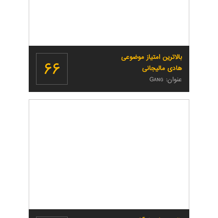
بالاترین امتیاز موضوعی
۶۶
هادی مالیجانی
عنوان: Gᴀɴɢ