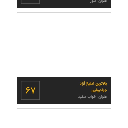
عنوان: سوز
بالاترین امتیاز آزاد
۶۷
جوادروئین
عنوان: خواب سفید