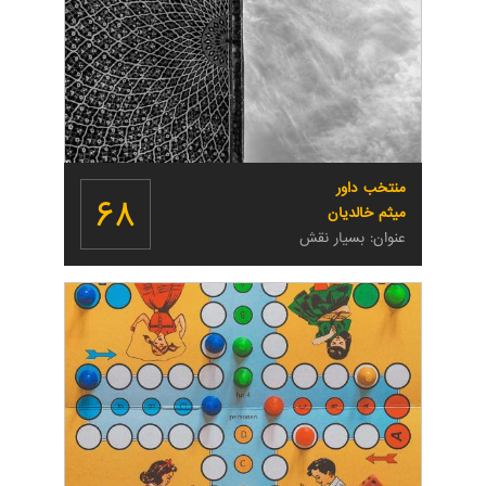
منتخب داور
۶۸
میثم خالدیان
عنوان: بسیار نقش