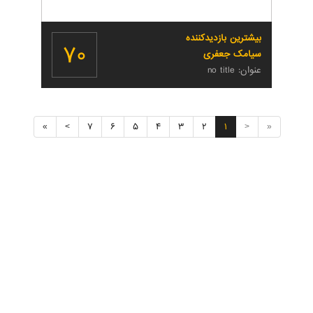
بیشترین بازدیدکننده
۷۰
سیامک جعفری
عنوان: no title
۷
۶
۵
۴
۳
۲
۱
»
>
<
«