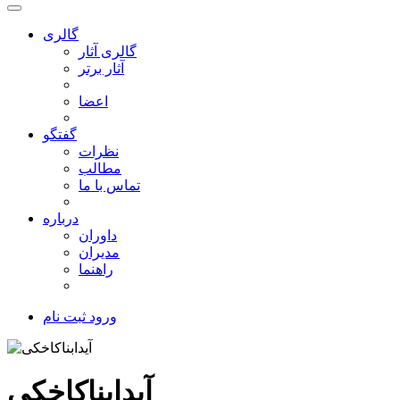
گالری
گالری آثار
آثار برتر
اعضا
گفتگو
نظرات
مطالب
تماس با ما
درباره
داوران
مدیران
راهنما
ورود
ثبت نام
آیدابناکاخکی