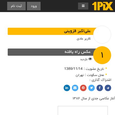
ورود
ثبت نام
علی‌اکبر قزوینی
کاربر عادی
۱
عکس راه یافته
بازدید
تاریخ عضویت : 1389/11/14
محل سکونت : تهران
اشتراک گذاری :
اشتراک با فیسبوک
اشتراک در توییتر
پین کردن در پینترست
اشتراک با ایمیل
اشتراک با لینکدین
آغاز عکاسی جدی از سال ۱۳۸۶