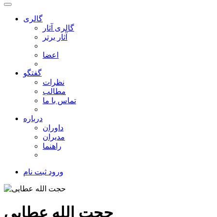
گالری
گالری آثار
آثار برتر
اعضا
گفتگو
نظرات
مطالب
تماس با ما
درباره
داوران
مدیران
راهنما
ورود
ثبت نام
حجت الله عطایی