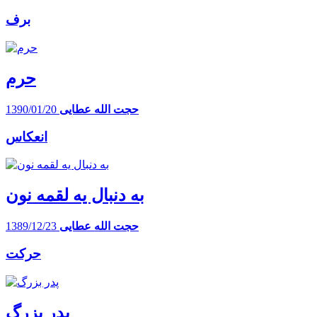
برف
حرم
حجت الله عطایی
1390/01/20
انعکاس
به دنبال یه لقمه نون
حجت الله عطایی
1389/12/23
حرکت
پدر بزرگ