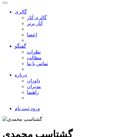
گالری
گالری آثار
آثار برتر
اعضا
گفتگو
نظرات
مطالب
تماس با ما
درباره
داوران
مدیران
راهنما
ورود
ثبت نام
گشتاسپ محمدی