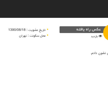
عکس راه یافته
تاریخ عضویت : 1390/08/18
محل سکونت : تهران
بازدید
 نشون دادم.