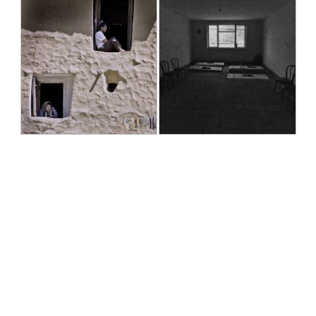
خانواده شمعدانیها-دو نفر غایب!؟
ماندن
شهرام زند
شهرام زند
1391/08/16
1391/09/05
خانواده
آزاد