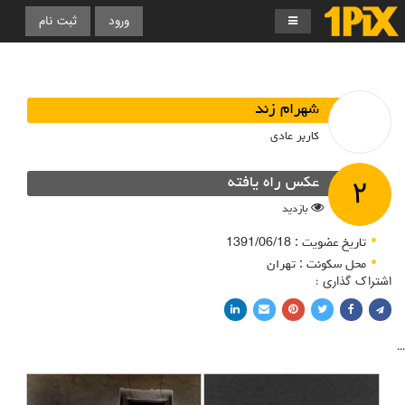
ورود
ثبت نام
شهرام زند
کاربر عادی
۲
عکس راه یافته
بازدید
تاریخ عضویت : 1391/06/18
محل سکونت : تهران
اشتراک گذاری :
اشتراک با فیسبوک
اشتراک در توییتر
پین کردن در پینترست
اشتراک با ایمیل
اشتراک با لینکدین
...