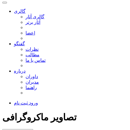
گالری
گالری آثار
آثار برتر
اعضا
گفتگو
نظرات
مطالب
تماس با ما
درباره
داوران
مدیران
راهنما
ورود
ثبت نام
تصاویر ماکروگرافی