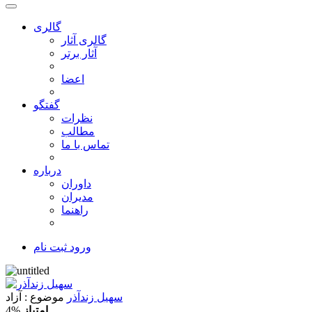
گالری
گالری آثار
آثار برتر
اعضا
گفتگو
نظرات
مطالب
تماس با ما
درباره
داوران
مدیران
راهنما
ورود
ثبت نام
سهیل زندآذر
موضوع
: آزاد
امتیاز
4%