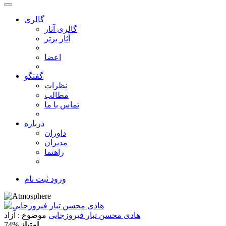
گالری
گالری آثار
آثار برتر
اعضا
گفتگو
نظرات
مطالب
تماس با ما
درباره
داوران
مدیران
راهنما
ورود
ثبت نام
هادی محسن تبار فیروزجایی
موضوع
: آزاد
امتیاز
74%