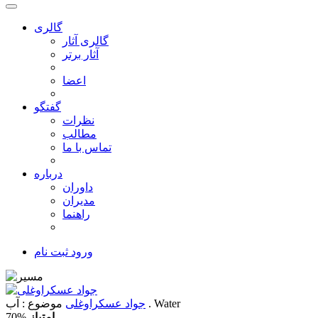
گالری
گالری آثار
آثار برتر
اعضا
گفتگو
نظرات
مطالب
تماس با ما
درباره
داوران
مدیران
راهنما
ورود
ثبت نام
: آب . Water
جواد عسکراوغلی
موضوع
امتیاز
70%