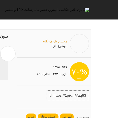
بدون 
محسن طواف یگانه
موضوع
: آزاد
۱۳۹۷/۰۲/۲۱
۷۰%
بازدید :
۲۳۳
نظرات :
۵
امتیاز
https://1pix.ir/i/aq63
انتزاعی
اجسام بیجان
غیره
دسته بندی
: