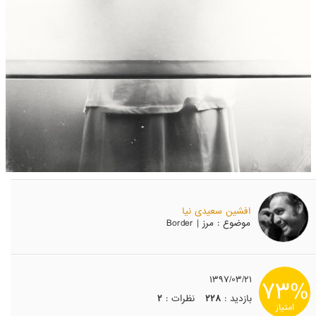
افشین سعیدی نیا
موضوع
: مرز | Border
۱۳۹۷/۰۳/۲۱
۷۳%
بازدید :
۲۲۸
نظرات :
۲
امتیاز