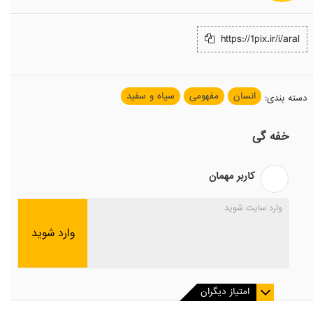
https://1pix.ir/i/aral
انسان
مفهومی
سیاه و سفید
دسته بندی
:
خفه گی
کاربر مهمان
وارد شوید
امتیاز دیگران