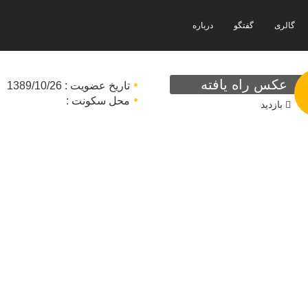
گالری
گفتگو
درباره
عکس راه یافته
تاریخ عضویت : 1389/10/26
محل سکونت :
بازدید