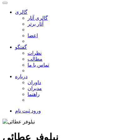
گالری
گالری آثار
آثار برتر
اعضا
گفتگو
نظرات
مطالب
تماس با ما
درباره
داوران
مدیران
راهنما
ورود
ثبت نام
نیلوفر عطائی