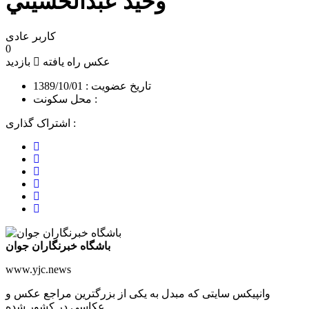
وحيد عبدالحسيني
کاربر عادی
0
عکس راه یافته
بازدید
تاریخ عضویت : 1389/10/01
محل سکونت :
اشتراک گذاری :
اشتراک
اشتراک
با
پین
در
فیسبوک
اشتراک
کردن
توییتر
اشتراک
با
در
با
ایمیل
پینترست
لینکدین
باشگاه خبرنگاران جوان
www.yjc.news
وانپیکس سایتی که مبدل به یکی از بزرگترین مراجع عکس و
عکاسی در کشور شده.