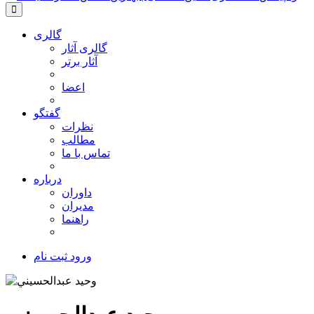
گالری
گالری آثار
آثار برتر
اعضا
گفتگو
نظرات
مطالب
تماس با ما
درباره
داوران
مدیران
راهنما
ورود
ثبت نام