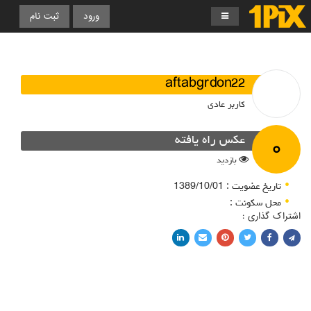
ورود
ثبت نام
aftabgrdon22
کاربر عادی
۰
عکس راه یافته
بازدید
تاریخ عضویت : 1389/10/01
محل سکونت :
اشتراک گذاری :
اشتراک با فیسبوک
اشتراک در توییتر
پین کردن در پینترست
اشتراک با ایمیل
اشتراک با لینکدین