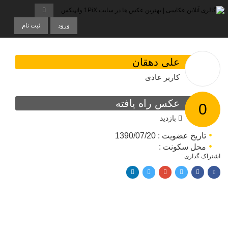
ورود
ثبت نام
علی دهقان
کاربر عادی
عکس راه یافته
0
بازدید
تاریخ عضویت : 1390/07/20
محل سکونت :
اشتراک گذاری :
اشتراک با فیسبوک
اشتراک در توییتر
پین کردن در پینترست
اشتراک با ایمیل
اشتراک با لینکدین