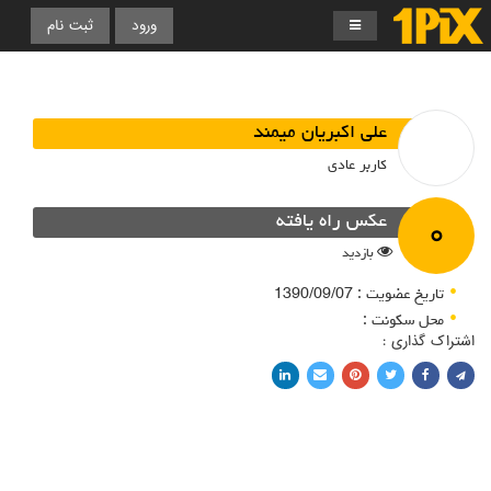
ورود
ثبت نام
علی اکبریان میمند
کاربر عادی
۰
عکس راه یافته
بازدید
تاریخ عضویت : 1390/09/07
محل سکونت :
اشتراک گذاری :
اشتراک با فیسبوک
اشتراک در توییتر
پین کردن در پینترست
اشتراک با ایمیل
اشتراک با لینکدین