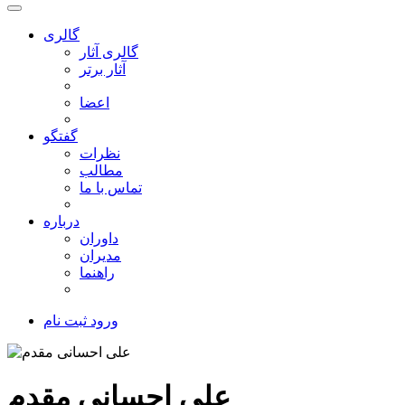
گالری
گالری آثار
آثار برتر
اعضا
گفتگو
نظرات
مطالب
تماس با ما
درباره
داوران
مدیران
راهنما
ورود
ثبت نام
علی احسانی مقدم