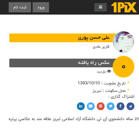
ورود
ثبت نام
علی حسن پوری
کاربر عادی
۰
عکس راه یافته
بازدید
تاریخ عضویت : 1393/10/10
محل سکونت : تبریز
اشتراک گذاری :
اشتراک با فیسبوک
اشتراک در توییتر
پین کردن در پینترست
اشتراک با ایمیل
اشتراک با لینکدین
20 ساله دانشجوی آی تی دانشگاه آزاد اسلامی تبریز علاقه مند به عکاسی پرتره