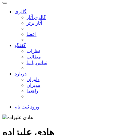
گالری
گالری آثار
آثار برتر
اعضا
گفتگو
نظرات
مطالب
تماس با ما
درباره
داوران
مدیران
راهنما
ورود
ثبت نام
هادی علیزاده