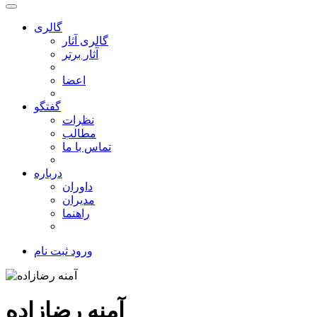
گالری
گالری آثار
آثار برتر
اعضا
گفتگو
نظرات
مطالب
تماس با ما
درباره
داوران
مدیران
راهنما
ورود
ثبت نام
آمنه رضازاده