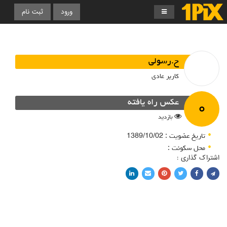
ورود
ثبت نام
ح.رسولی
کاربر عادی
۰
عکس راه یافته
بازدید
تاریخ عضویت : 1389/10/02
محل سکونت :
اشتراک گذاری :
اشتراک با فیسبوک
اشتراک در توییتر
پین کردن در پینترست
اشتراک با ایمیل
اشتراک با لینکدین