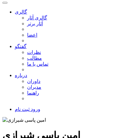
گالری
گالری آثار
آثار برتر
اعضا
گفتگو
نظرات
مطالب
تماس با ما
درباره
داوران
مدیران
راهنما
ورود
ثبت نام
امین پاسی شیرازی