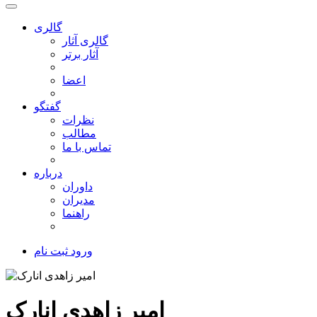
گالری
گالری آثار
آثار برتر
اعضا
گفتگو
نظرات
مطالب
تماس با ما
درباره
داوران
مدیران
راهنما
ورود
ثبت نام
امیر زاهدی انارک