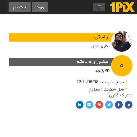
ورود
ثبت نام
راستی
کاربر عادی
۰
عکس راه یافته
بازدید
تاریخ عضویت : 1391/06/08
محل سکونت : سبزوار
اشتراک گذاری :
اشتراک با فیسبوک
اشتراک در توییتر
پین کردن در پینترست
اشتراک با ایمیل
اشتراک با لینکدین