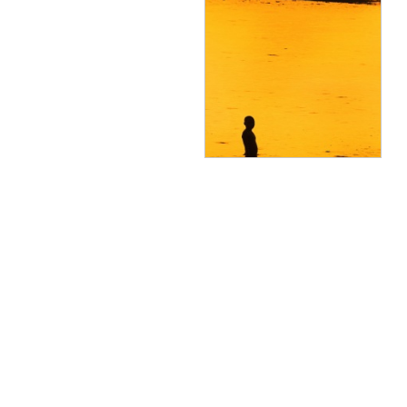
آب
آرمان تیمور
1390/04/11
آغاز