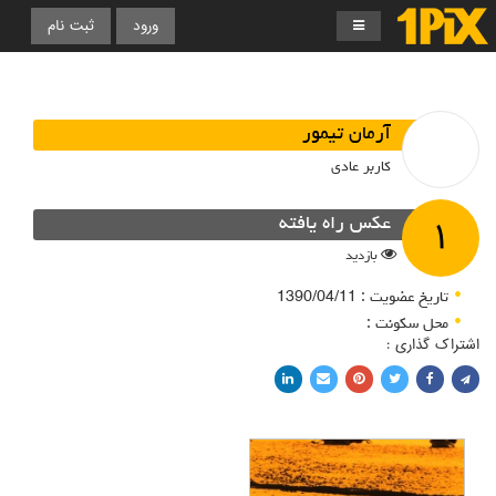
ورود
ثبت نام
آرمان تیمور
کاربر عادی
۱
عکس راه یافته
بازدید
تاریخ عضویت : 1390/04/11
محل سکونت :
اشتراک گذاری :
اشتراک با فیسبوک
اشتراک در توییتر
پین کردن در پینترست
اشتراک با ایمیل
اشتراک با لینکدین