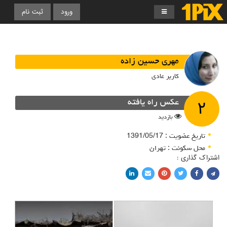
ورود
ثبت نام
مهری حسین زاده
کاربر عادی
۲
عکس راه یافته
بازدید
تاریخ عضویت : 1391/05/17
محل سکونت : تهران
اشتراک گذاری :
اشتراک با فیسبوک
اشتراک در توییتر
پین کردن در پینترست
اشتراک با ایمیل
اشتراک با لینکدین