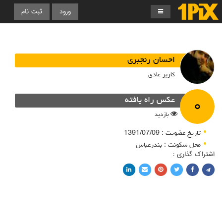
ورود
ثبت نام
احسان رنجبری
کاربر عادی
۰
عکس راه یافته
بازدید
تاریخ عضویت : 1391/07/09
محل سکونت : بندرعباس
اشتراک گذاری :
اشتراک با فیسبوک
اشتراک در توییتر
پین کردن در پینترست
اشتراک با ایمیل
اشتراک با لینکدین