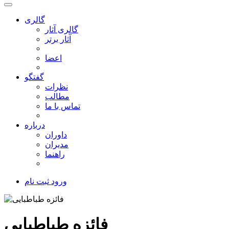
گالری
گالری آثار
آثار برتر
اعضا
گفتگو
نظرات
مطالب
تماس با ما
درباره
داوران
مدیران
راهنما
ورود
ثبت نام
فائزه طباطبایی