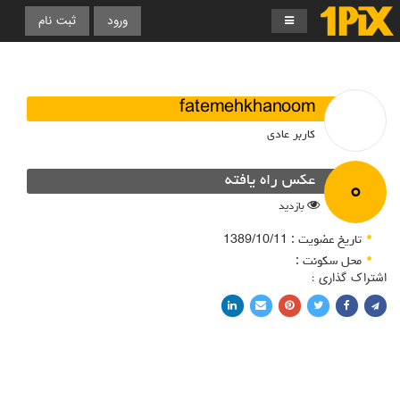
ورود
ثبت نام
fatemehkhanoom
کاربر عادی
۰
عکس راه یافته
بازدید
تاریخ عضویت : 1389/10/11
محل سکونت :
اشتراک گذاری :
اشتراک با فیسبوک
اشتراک در توییتر
پین کردن در پینترست
اشتراک با ایمیل
اشتراک با لینکدین