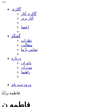
گالری
گالری آثار
آثار برتر
اعضا
گفتگو
نظرات
مطالب
تماس با ما
درباره
داوران
مدیران
راهنما
ورود
ثبت نام
فاطمه ن