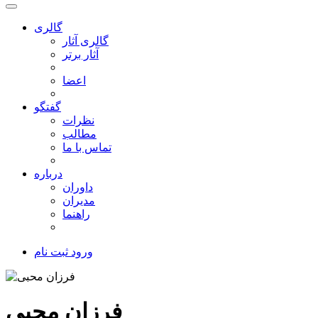
گالری
گالری آثار
آثار برتر
اعضا
گفتگو
نظرات
مطالب
تماس با ما
درباره
داوران
مدیران
راهنما
ورود
ثبت نام
فرزان محبی