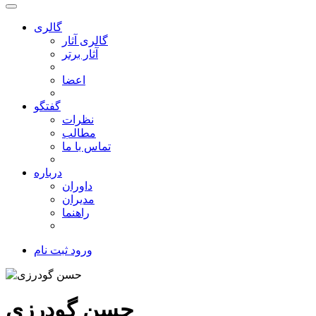
گالری
گالری آثار
آثار برتر
اعضا
گفتگو
نظرات
مطالب
تماس با ما
درباره
داوران
مدیران
راهنما
ورود
ثبت نام
حسن گودرزی