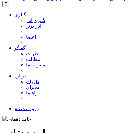
گالری
گالری آثار
آثار برتر
اعضا
گفتگو
نظرات
مطالب
تماس با ما
درباره
داوران
مدیران
راهنما
ورود
ثبت نام