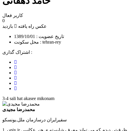
حامد دهقانی
کاربر فعال
0
عکس راه یافته
بازدید
تاریخ عضویت : 1389/10/01
محل سکونت : tehran-rey
اشتراک گذاری :
اشتراک
اشتراک
با
پین
در
فیسبوک
اشتراک
کردن
توییتر
اشتراک
با
در
با
ایمیل
پینترست
3-4 sali hat akasee mikonam
لینکدین
محمدرضا مجیدی
سفیرایران درسازمان ملل.یونسکو
در 1pix.ir ظرفیتی دیدم که می تواند معرف شایسته ی هنر عکاسی