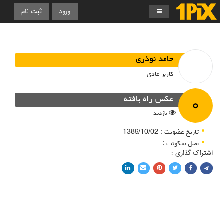
ورود
ثبت نام
حامد نوذری
کاربر عادی
۰
عکس راه یافته
بازدید
تاریخ عضویت : 1389/10/02
محل سکونت :
اشتراک گذاری :
اشتراک با فیسبوک
اشتراک در توییتر
پین کردن در پینترست
اشتراک با ایمیل
اشتراک با لینکدین