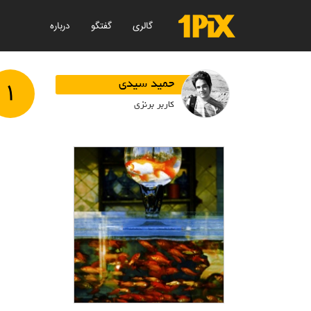
گالری
گفتگو
درباره
۱
حمید سیدی
کاربر برنزی
زنجیری آب
حمید سیدی
1389/11/20
تنهایی