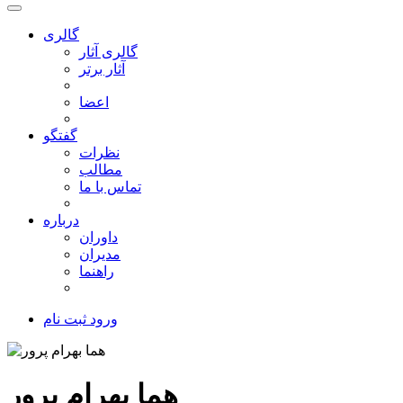
گالری
گالری آثار
آثار برتر
اعضا
گفتگو
نظرات
مطالب
تماس با ما
درباره
داوران
مدیران
راهنما
ورود
ثبت نام
هما بهرام پرور