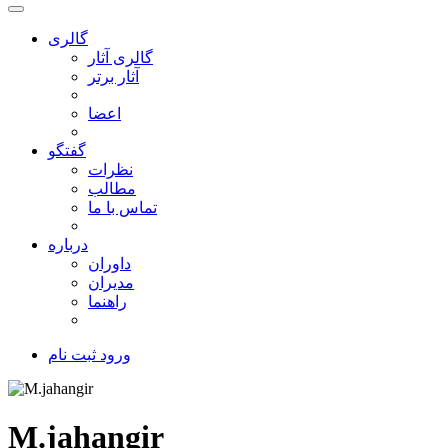
گالری
گالری آثار
آثار برتر
اعضا
گفتگو
نظرات
مطالب
تماس با ما
درباره
داوران
مدیران
راهنما
ورود
ثبت نام
M.jahangir