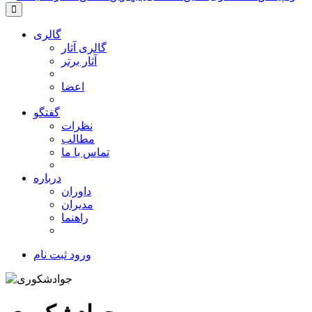
گالری
گالری آثار
آثار برتر
اعضا
گفتگو
نظرات
مطالب
تماس با ما
درباره
داوران
مدیران
راهنما
ورود
ثبت نام