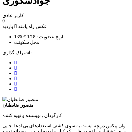
جوادشکوری
کاربر عادی
0
عکس راه یافته
بازدید
تاریخ عضویت : 1390/11/18
محل سکونت :
اشتراک گذاری :
اشتراک
اشتراک
با
پین
در
فیسبوک
اشتراک
کردن
توییتر
اشتراک
با
در
با
ایمیل
پینترست
لینکدین
منصور ضابطیان
کارگردان , نویسنده و تهیه کننده
وان پیکس دریچه ایست به سوی کشف استعدادهای بی ادعا. جایی
برای عشقبازی با تصویرهایی که کنار ما بوده اند و بی رحمانه ندیده