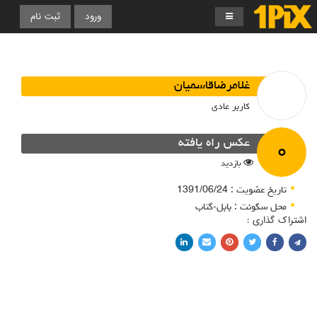
ورود
ثبت نام
غلامرضاقاسمیان
کاربر عادی
۰
عکس راه یافته
بازدید
تاریخ عضویت : 1391/06/24
محل سکونت : بابل-گتاب
اشتراک گذاری :
اشتراک با فیسبوک
اشتراک در توییتر
پین کردن در پینترست
اشتراک با ایمیل
اشتراک با لینکدین