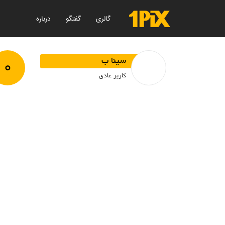
گالری
گفتگو
درباره
۰
سینا ب
کاربر عادی