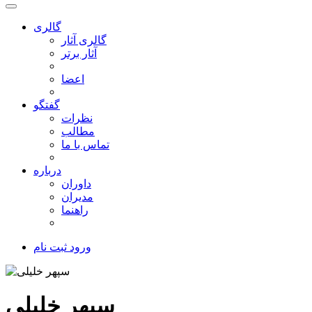
گالری
گالری آثار
آثار برتر
اعضا
گفتگو
نظرات
مطالب
تماس با ما
درباره
داوران
مدیران
راهنما
ورود
ثبت نام
سپهر خلیلی