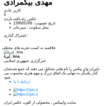
مهدی بیگمرادی
کاربر عادی
0
عکس راه یافته
بازدید
تاریخ عضویت : 1390/01/08
محل سکونت : سیرجان
اشتراک گذاری :
اشتراک با فیسبوک
اشتراک در توییتر
پین کردن در پینترست
اشتراک با ایمیل
اشتراک با لینکدین
علاقمند به کسب تجربه های مختلف
ایرنا . Irna
خبرگزاری جمهوری اسلامی
داوران وان پیکس را نام هایی تشکیل می دهند که جمع شدنشان
کنار یکدیگر به تنهایی یک اتفاق بزرگ و مهم هنری محسوب می
شود
ارتباط با ما
سایت وانپیکس ، محصولی از کلوپ عکس ایران