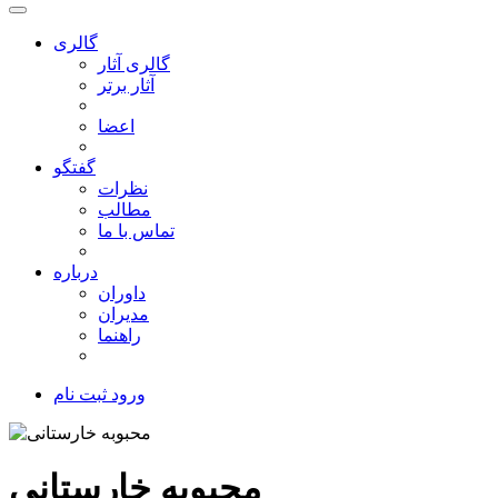
گالری
گالری آثار
آثار برتر
اعضا
گفتگو
نظرات
مطالب
تماس با ما
درباره
داوران
مدیران
راهنما
ورود
ثبت نام
محبوبه خارستانی