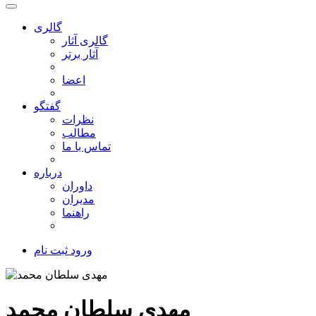
گالری
گالری آثار
آثار برتر
اعضا
گفتگو
نظرات
مطالب
تماس با ما
درباره
داوران
مدیران
راهنما
ورود
ثبت نام
مهدی سلطان محمد