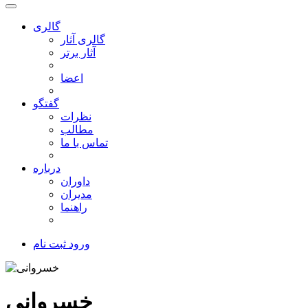
گالری
گالری آثار
آثار برتر
اعضا
گفتگو
نظرات
مطالب
تماس با ما
درباره
داوران
مدیران
راهنما
ورود
ثبت نام
خسروانی