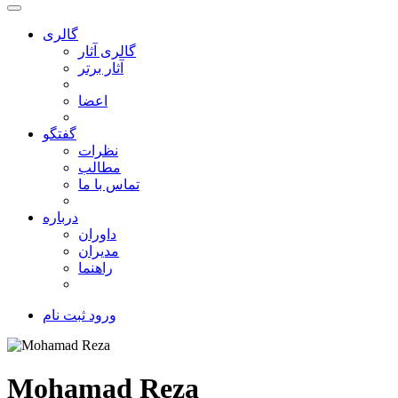
گالری
گالری آثار
آثار برتر
اعضا
گفتگو
نظرات
مطالب
تماس با ما
درباره
داوران
مدیران
راهنما
ورود
ثبت نام
Mohamad Reza